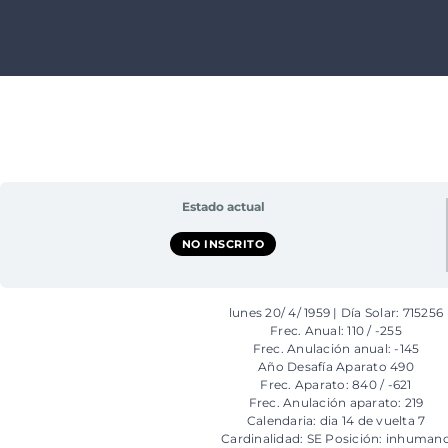
Saltar
al
contenido
Estado actual
NO INSCRITO
lunes 20/ 4/ 1959 | Día Solar: 715256
Frec. Anual: 110 / -255
Frec. Anulación anual: -145
Año Desafía Aparato 490
Frec. Aparato: 840 / -621
Frec. Anulación aparato: 219
Calendaria: dia 14 de vuelta 7
Cardinalidad: SE Posición: inhuman