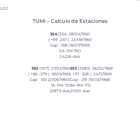
o LGC
TUMI – Calculo de Estaciones
354
(354: 08/04/1960
( +99 -267 ): 23/09/1960
Gap: -168 (16/07/1959)
0A-11M-19D
24226 dias
353
(
707
): 27/03/1961
353
(
3580
): 06/02/1969
( +86 -279 ): 06/10/1961
( +37 -328 ): 24/11/1969
Gap: -193 (21/06/1960)
Gap: -291 (15/03/1968)
1A-11M-7D
9A-9M-17D
23873 dias
21000 dias