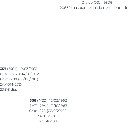
Día de CG: -19536
a 20632 días para el inicio del calendari
357
(
1064
): 19/03/1962
( +78 -287 ): 14/10/1962
Gap: -209 (05/06/1961)
2A-10M-27D
23516 dias
358
(
1422
): 12/03/1963
( +71 -294 ): 21/10/1963
Gap: -223 (22/05/1962)
3A-10M-20D
23158 dias