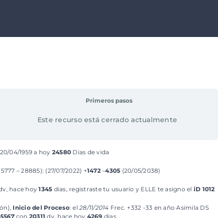
Primeros pasos
Este recurso está cerrado actualmente
20/04/1959 a hoy
24580
Dias de vida
(5777 – 28885): (27/07/2022) +
1472
–
4305
(20/05/2038)
dv, hace hoy
1345
dias, registraste tu usuario y ELLE te asigno el
iD 1012
ión),
Inicio del Proceso
: el
28/11/2014
Frec. +332 -33 en año Asimila DS
5567
con
20311
dv, hace hoy
4269
dias