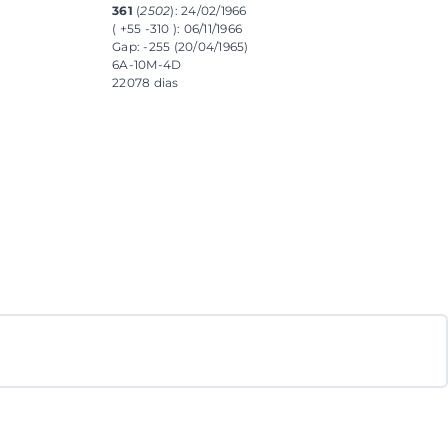
361
(
2502
): 24/02/1966
( +55 -310 ): 06/11/1966
Gap: -255 (20/04/1965)
6A-10M-4D
22078 dias