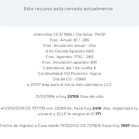
Este recurso está cerrado actualmente
miércoles 21/ 3/ 1956 | Día Solar: 714131
Frec. Anual: 81 / -285
Frec. Anulación anual: -204
Año Decide Aparato 489
Frec. Aparato: 1176 / -285
Frec. Anulación aparato: 891
Calendaria: dia 1 de vuelta 6
Cardinalidad: SO Posición: lógica
Día de CG: -20661
a 21757 días para el inicio del calendario LGC
21/03/1956 a hoy
25705
Dias de vida
el 25/12/2019 DS
737739
con 23289 dv, hace hoy
2416
dias, registraste tu
usuario y ELLE te asigno el iD
171
Fecha de ingreso a Casa Verde 17/05/2021 DS
737929
, hace hoy
1907
dias