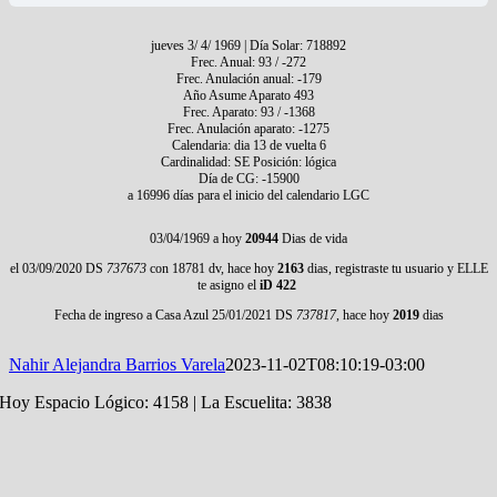
jueves 3/ 4/ 1969 | Día Solar: 718892
Frec. Anual: 93 / -272
Frec. Anulación anual: -179
Año Asume Aparato 493
Frec. Aparato: 93 / -1368
Frec. Anulación aparato: -1275
Calendaria: dia 13 de vuelta 6
Cardinalidad: SE Posición: lógica
Día de CG: -15900
a 16996 días para el inicio del calendario LGC
03/04/1969 a hoy
20944
Dias de vida
el 03/09/2020 DS
737673
con 18781 dv, hace hoy
2163
dias, registraste tu usuario y ELLE
te asigno el
iD 422
Fecha de ingreso a Casa Azul 25/01/2021 DS
737817
, hace hoy
2019
dias
Nahir Alejandra Barrios Varela
2023-11-02T08:10:19-03:00
Hoy Espacio Lógico: 4158 | La Escuelita: 3838