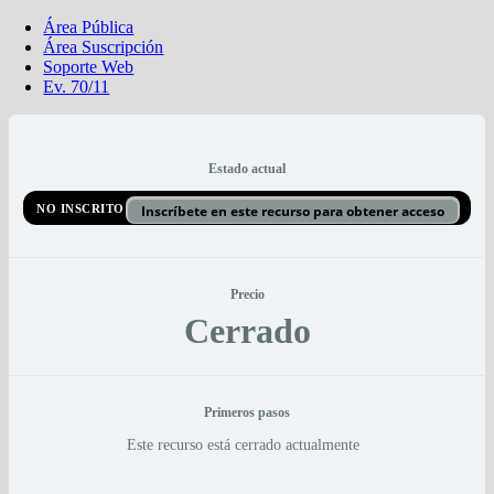
Saltar
Área Pública
al
Área Suscripción
contenido
Soporte Web
Ev. 70/11
Estado actual
NO INSCRITO
Inscríbete en este recurso para obtener acceso
Precio
Cerrado
Primeros pasos
Este recurso está cerrado actualmente