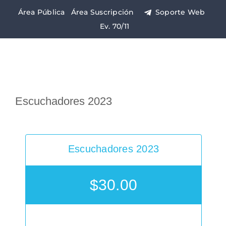
Saltar
Área Pública
Área Suscripción
Soporte Web
al
Ev. 70/11
contenido
Escuchadores 2023
Escuchadores 2023
$
30.00