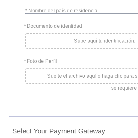
* Nombre del país de residencia
*
Documento de identidad
Sube aquí tu identificación.
*
Foto de Perfil
Suelte el archivo aquí o haga clic para s
se requiere
Select Your Payment Gateway